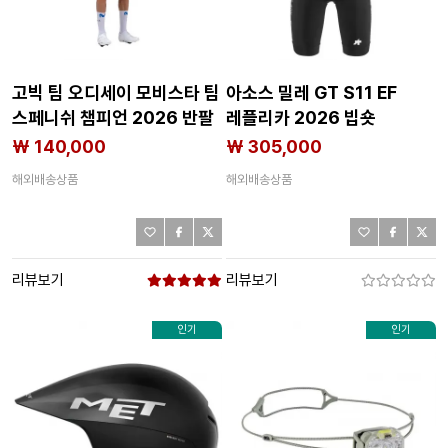
고빅 팀 오디세이 모비스타 팀
아소스 밀레 GT S11 EF
스페니쉬 챔피언 2026 반팔
레플리카 2026 빕숏
져지 3142776378
3142745198
₩ 140,000
₩ 305,000
해외배송상품
해외배송상품
리뷰보기
리뷰보기
인기
인기