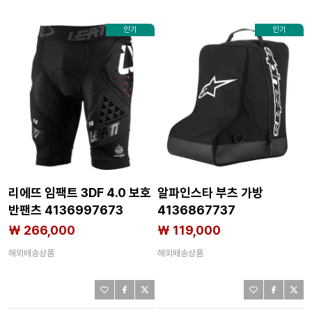
인기
인기
리에뜨 임팩트 3DF 4.0 보호
알파인스타 부츠 가방
반팬츠 4136997673
4136867737
₩ 266,000
₩ 119,000
해외배송상품
해외배송상품