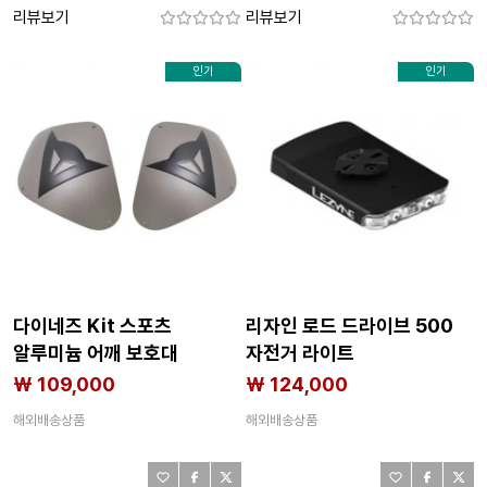
리뷰보기
리뷰보기
인기
인기
다이네즈 Kit 스포츠
리자인 로드 드라이브 500
알루미늄 어깨 보호대
자전거 라이트
4136626905
3143423709
₩ 109,000
₩ 124,000
해외배송상품
해외배송상품