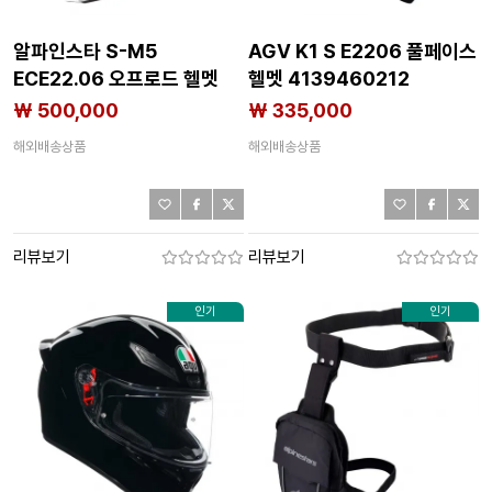
알파인스타 S-M5
AGV K1 S E2206 풀페이스
ECE22.06 오프로드 헬멧
헬멧 4139460212
4139838620
₩ 500,000
₩ 335,000
해외배송상품
해외배송상품
리뷰보기
리뷰보기
인기
인기