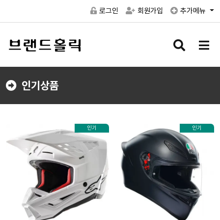
로그인
회원가입
추가메뉴
검
메
색
뉴
버
버
튼
튼
인기상품
인기
인기