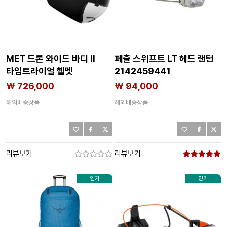
MET 드론 와이드 바디 II
페츨 스위프트 LT 헤드 랜턴
타임트라이얼 헬멧
2142459441
3142227709
₩ 726,000
₩ 94,000
해외배송상품
해외배송상품
리뷰보기
리뷰보기
인기
인기