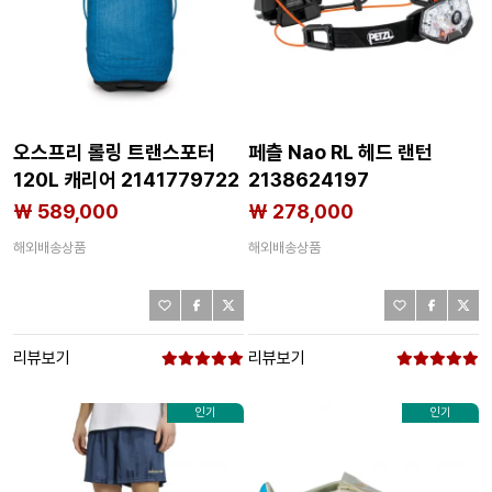
오스프리 롤링 트랜스포터
페츨 Nao RL 헤드 랜턴
120L 캐리어 2141779722
2138624197
₩ 589,000
₩ 278,000
해외배송상품
해외배송상품
리뷰보기
리뷰보기
인기
인기