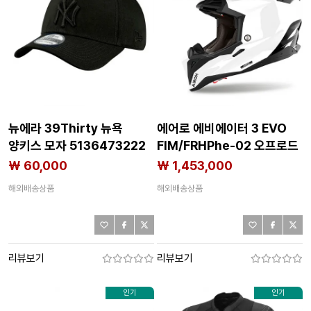
뉴에라 39Thirty 뉴욕
에어로 에비에이터 3 EVO
양키스 모자 5136473222
FIM/FRHPhe-02 오프로드
헬멧 4142805407
₩ 60,000
₩ 1,453,000
해외배송상품
해외배송상품
리뷰보기
리뷰보기
인기
인기