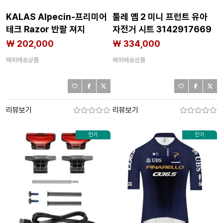
KALAS Alpecin-프리미어
툴레 옙 2 미니 프런트 유아
테크 Razor 반팔 져지
자전거 시트 3142917669
3142851574
₩ 202,000
₩ 334,000
해외배송상품
해외배송상품
리뷰보기
리뷰보기
인기
인기