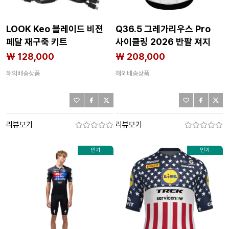
LOOK Keo 블레이드 비젼
Q36.5 그레가리우스 Pro
페달 재구축 키트
사이클링 2026 반팔 져지
3142957118
3142522358
₩ 128,000
₩ 208,000
해외배송상품
해외배송상품
리뷰보기
리뷰보기
인기
인기