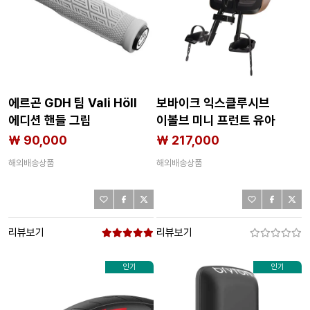
에르곤 GDH 팀 Vali Höll
보바이크 익스클루시브
에디션 핸들 그립
이볼브 미니 프런트 유아
3142324205
자전거 시트 3142210446
₩ 90,000
₩ 217,000
해외배송상품
해외배송상품
리뷰보기
리뷰보기
인기
인기