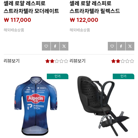
셀레 로얄 레스피로
셀레 로얄 레스피로
스트라차텔라 모더레이트
스트라차텔라 릴렉스드
자전거 안장 3142671151
자전거 안장 3142671152
₩ 117,000
₩ 122,000
해외배송상품
해외배송상품
리뷰보기
리뷰보기
인기
인기