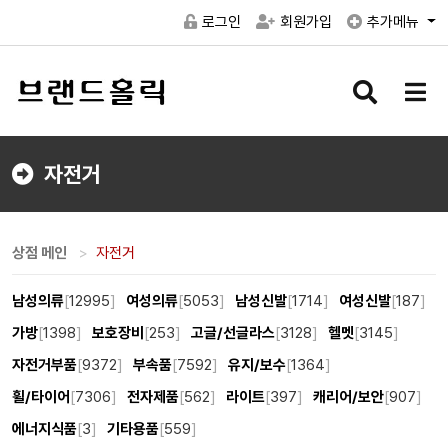
로그인
회원가입
추가메뉴
검
메
색
뉴
버
버
튼
튼
자전거
상점 메인
자전거
남성의류
[
12995
]
여성의류
[
5053
]
남성신발
[
1714
]
여성신발
[
187
]
가방
[
1398
]
보호장비
[
253
]
고글/선글라스
[
3128
]
헬멧
[
3145
]
자전거부품
[
9372
]
부속품
[
7592
]
유지/보수
[
1364
]
휠/타이어
[
7306
]
전자제품
[
562
]
라이트
[
397
]
캐리어/보안
[
907
]
에너지식품
[
3
]
기타용품
[
559
]