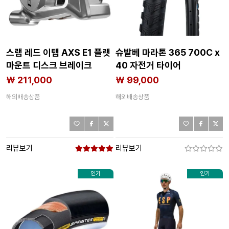
스램 레드 이탭 AXS E1 플랫
슈발베 마라톤 365 700C x
마운트 디스크 브레이크
40 자전거 타이어
캘리퍼 3141012251
3140559600
₩ 211,000
₩ 99,000
해외배송상품
해외배송상품
리뷰보기
리뷰보기
인기
인기