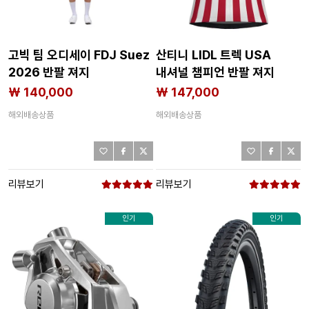
고빅 팀 오디세이 FDJ Suez
산티니 LIDL 트렉 USA
2026 반팔 져지
내셔널 챔피언 반팔 져지
3142758679
3142823353
₩ 140,000
₩ 147,000
해외배송상품
해외배송상품
리뷰보기
리뷰보기
인기
인기