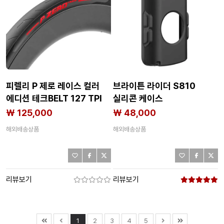
피렐리 P 제로 레이스 컬러
브라이튼 라이더 S810
에디션 테크BELT 127 TPI
실리콘 케이스
스마트EVO 700C x 28
3142158838
₩ 125,000
₩ 48,000
로드 타이어 3139498648
해외배송상품
해외배송상품
리뷰보기
리뷰보기
1
2
3
4
5