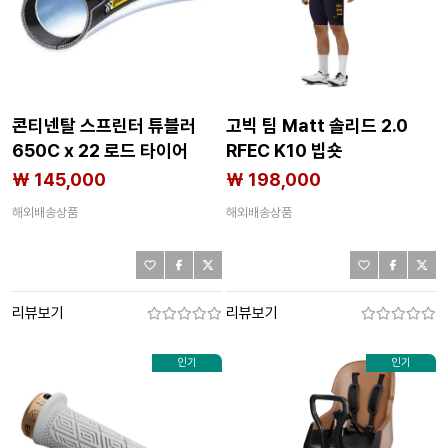
콘티넨탈 스프린터 튜블러
고빅 팀 Matt 솔리드 2.0
650C x 22 로드 타이어
RFEC K10 빕숏
3136378039
3142286728
₩ 145,000
₩ 198,000
해외배송상품
해외배송상품
리뷰보기
리뷰보기
인기
인기