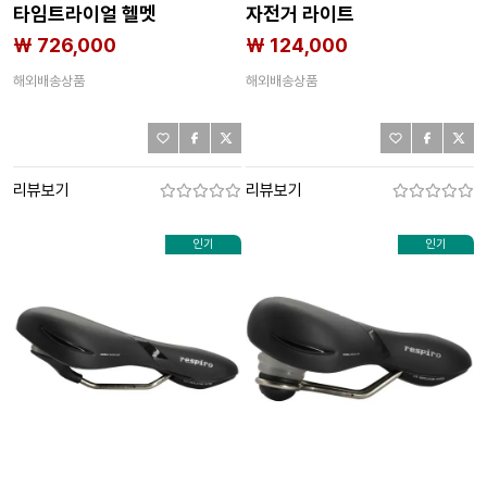
타임트라이얼 헬멧
자전거 라이트
3142227709
3143423709
₩ 726,000
₩ 124,000
해외배송상품
해외배송상품
리뷰보기
리뷰보기
인기
인기